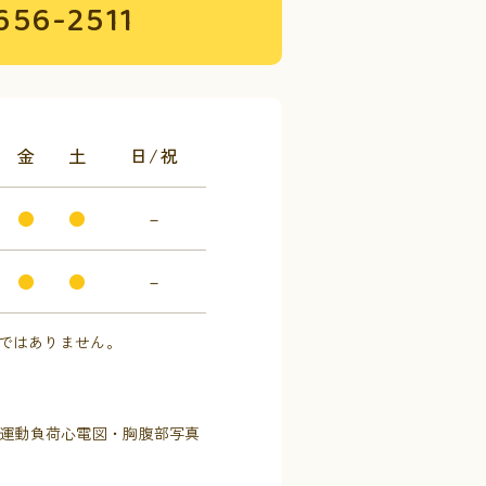
656-2511
金
土
日/祝
●
●
－
●
●
－
りではありません。
運動負荷心電図・胸腹部写真